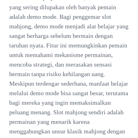
yang sering dilupakan oleh banyak pemain
adalah demo mode. Bagi penggemar slot
mahjong, demo mode menjadi alat belajar yang
sangat berharga sebelum bermain dengan
taruhan nyata. Fitur ini memungkinkan pemain
untuk memahami mekanisme permainan,
mencoba strategi, dan merasakan sensasi
bermain tanpa risiko kehilangan uang.
Meskipun terdengar sederhana, manfaat belajar
melalui demo mode bisa sangat besar, terutama
bagi mereka yang ingin memaksimalkan
peluang menang. Slot mahjong sendiri adalah
permainan yang menarik karena
menggabungkan unsur klasik mahjong dengan