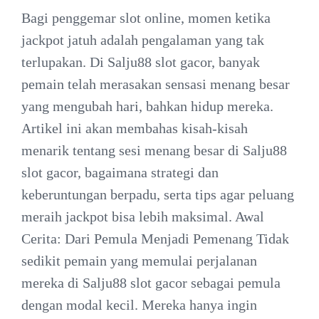
Bagi penggemar slot online, momen ketika
jackpot jatuh adalah pengalaman yang tak
terlupakan. Di Salju88 slot gacor, banyak
pemain telah merasakan sensasi menang besar
yang mengubah hari, bahkan hidup mereka.
Artikel ini akan membahas kisah-kisah
menarik tentang sesi menang besar di Salju88
slot gacor, bagaimana strategi dan
keberuntungan berpadu, serta tips agar peluang
meraih jackpot bisa lebih maksimal. Awal
Cerita: Dari Pemula Menjadi Pemenang Tidak
sedikit pemain yang memulai perjalanan
mereka di Salju88 slot gacor sebagai pemula
dengan modal kecil. Mereka hanya ingin