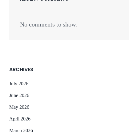
No comments to show.
ARCHIVES
July 2026
June 2026
May 2026
April 2026
March 2026