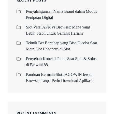
RECENT POSTS
Penyalahgunaan Nama Brand dalam Modus
Penipuan Digital
Slot Versi APK vs Browser: Mana yang
Lebih Stabil untuk Gaming Harian?
Teknik Bet Bertahap yang Bisa Dicoba Saat
Main Slot Habanero di Slot
Penyebab Koneksi Putus Saat Spin & Solusi
di Betwin188
Panduan Bermain Slot JAGOWIN lewat
Browser Tanpa Perlu Download Aplikasi
RECENT COMMENTS