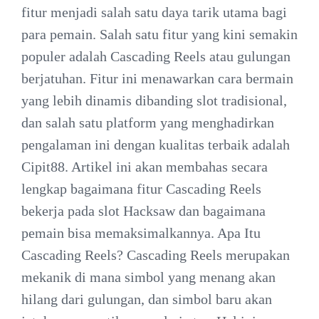
fitur menjadi salah satu daya tarik utama bagi
para pemain. Salah satu fitur yang kini semakin
populer adalah Cascading Reels atau gulungan
berjatuhan. Fitur ini menawarkan cara bermain
yang lebih dinamis dibanding slot tradisional,
dan salah satu platform yang menghadirkan
pengalaman ini dengan kualitas terbaik adalah
Cipit88. Artikel ini akan membahas secara
lengkap bagaimana fitur Cascading Reels
bekerja pada slot Hacksaw dan bagaimana
pemain bisa memaksimalkannya. Apa Itu
Cascading Reels? Cascading Reels merupakan
mekanik di mana simbol yang menang akan
hilang dari gulungan, dan simbol baru akan