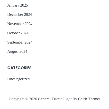
January 2025
December 2024
November 2024
October 2024
September 2024
August 2024
CATEGORIES
Uncategorized
Copyright © 2026
Gepnra
|
Darcie Light By
Catch Themes