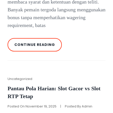
membaca syarat dan ketentuan dengan teliti.
Banyak pemain tergoda langsung menggunakan
bonus tanpa memperhatikan wagering
requirement, batas
7
CONTINUE READING
CARA
PINTAR
MEMAKAI
BONUS
DEPOSIT
DI
SLOT
Cat
Uncategorized
“SLOT”
Links
Pantau Pola Harian: Slot Gacor vs Slot
RTP Tetap
Posted On
November 19, 2025
|
Posted By
Admin