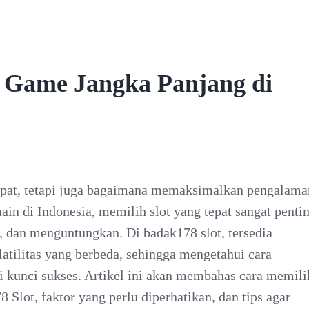
k Game Jangka Panjang di
epat, tetapi juga bagaimana memaksimalkan pengalama
in di Indonesia, memilih slot yang tepat sangat penti
, dan menguntungkan. Di badak178 slot, tersedia
atilitas yang berbeda, sehingga mengetahui cara
 kunci sukses. Artikel ini akan membahas cara memili
 Slot, faktor yang perlu diperhatikan, dan tips agar