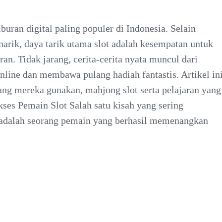
buran digital paling populer di Indonesia. Selain
arik, daya tarik utama slot adalah kesempatan untuk
n. Tidak jarang, cerita-cerita nyata muncul dari
nline dan membawa pulang hadiah fantastis. Artikel in
ang mereka gunakan, mahjong slot serta pelajaran yang
kses Pemain Slot Salah satu kisah yang sering
a adalah seorang pemain yang berhasil memenangkan