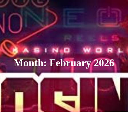
Month: February
2026