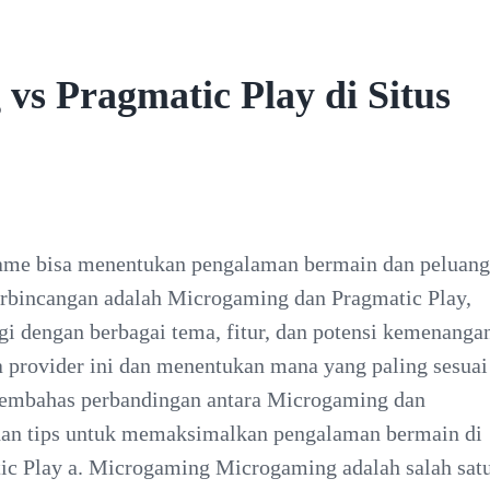
s Pragmatic Play di Situs
game bisa menentukan pengalaman bermain dan peluang
rbincangan adalah Microgaming dan Pragmatic Play,
i dengan berbagai tema, fitur, dan potensi kemenanga
 provider ini dan menentukan mana yang paling sesuai
membahas perbandingan antara Microgaming dan
 dan tips untuk memaksimalkan pengalaman bermain di
c Play a. Microgaming Microgaming adalah salah sat