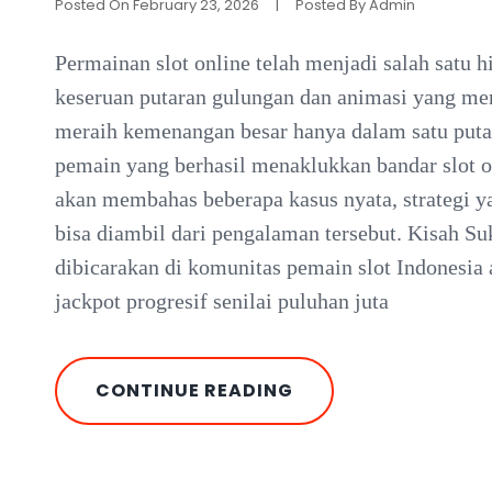
Posted On
February 23, 2026
|
Posted By
Admin
Permainan slot online telah menjadi salah satu hi
keseruan putaran gulungan dan animasi yang men
meraih kemenangan besar hanya dalam satu putara
pemain yang berhasil menaklukkan bandar slot o
akan membahas beberapa kasus nyata, strategi y
bisa diambil dari pengalaman tersebut. Kisah Su
dibicarakan di komunitas pemain slot Indonesi
jackpot progresif senilai puluhan juta
KASUS
CONTINUE READING
NYATA
PEMAIN
YANG
MENANG