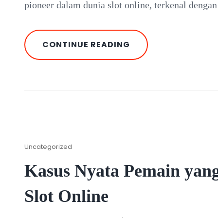
pioneer dalam dunia slot online, terkenal denga
ADU
CONTINUE READING
GACOR:
MICROGAMING
VS
PRAGMATIC
PLAY
DI
SITUS
CERI123
Cat
Uncategorized
Links
Kasus Nyata Pemain yan
Slot Online