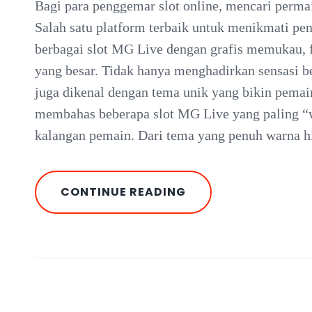
Bagi para penggemar slot online, mencari perma
Salah satu platform terbaik untuk menikmati p
berbagai slot MG Live dengan grafis memukau, f
yang besar. Tidak hanya menghadirkan sensasi 
juga dikenal dengan tema unik yang bikin pemain 
membahas beberapa slot MG Live yang paling “w
kalangan pemain. Dari tema yang penuh warna hi
WAJIB
CONTINUE READING
COBA!
SLOT
MG
LIVE
PALING
WANGI
DI