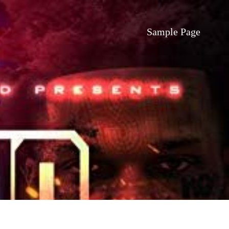
Sample Page