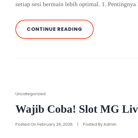
setiap sesi bermain lebih optimal. 1. Pentingn
MEMILIH
CONTINUE READING
SLOT
TEPAT
UNTUK
GAME
JANGKA
PANJANG
DI
BADAK178
SLOT
Cat
Uncategorized
Links
Wajib Coba! Slot MG Liv
Posted On
February 26, 2026
|
Posted By
Admin