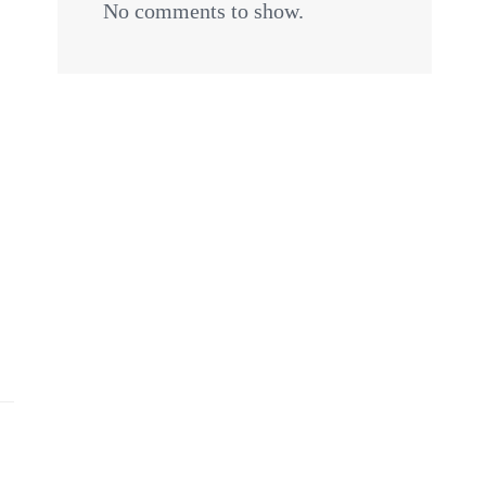
No comments to show.