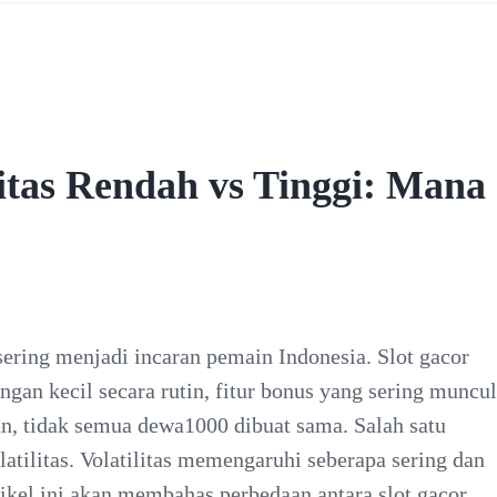
litas Rendah vs Tinggi: Mana
 sering menjadi incaran pemain Indonesia. Slot gacor
n kecil secara rutin, fitur bonus yang sering muncul
, tidak semua dewa1000 dibuat sama. Salah satu
atilitas. Volatilitas memengaruhi seberapa sering dan
kel ini akan membahas perbedaan antara slot gacor