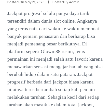
Posted On
May 12, 2026
|
Posted By
Admin
Jackpot progresif selalu punya daya tarik
tersendiri dalam dunia slot online. Angkanya
yang terus naik dari waktu ke waktu membuat
banyak pemain penasaran dan berharap bisa
menjadi pemenang besar berikutnya. Di
platform seperti Glowin88 resmi, jenis
permainan ini menjadi salah satu favorit karena
menawarkan sensasi mengejar hadiah yang bisa
berubah hidup dalam satu putaran. Jackpot
progresif berbeda dari jackpot biasa karena
nilainya terus bertambah setiap kali pemain
melakukan taruhan. Sebagian kecil dari setiap
taruhan akan masuk ke dalam total jackpot,