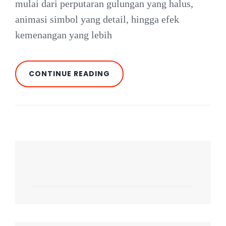
mulai dari perputaran gulungan yang halus,
animasi simbol yang detail, hingga efek
kemenangan yang lebih
GAMEPLAY
CONTINUE READING
SLOT
SINS88
DENGAN
EFEK
VISUAL
REALISTIS