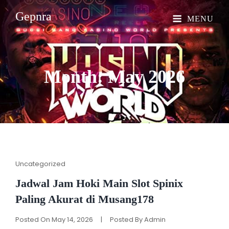
Gepnra
MENU
Month: May
2026
Cat
Uncategorized
Links
Jadwal Jam Hoki Main Slot Spinix
Paling Akurat di Musang178
Posted On
May 14, 2026
|
Posted By
Admin