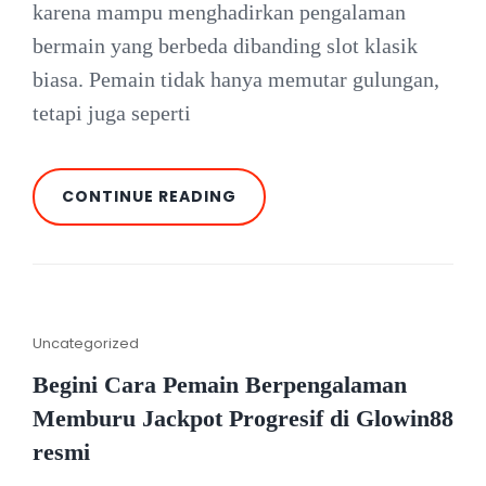
karena mampu menghadirkan pengalaman
bermain yang berbeda dibanding slot klasik
biasa. Pemain tidak hanya memutar gulungan,
tetapi juga seperti
ARENA212:
CONTINUE READING
SLOT
BERTEMA
FANTASI
DENGAN
FITUR
LUAR
BIASA
Cat
Uncategorized
Links
Begini Cara Pemain Berpengalaman
Memburu Jackpot Progresif di Glowin88
resmi