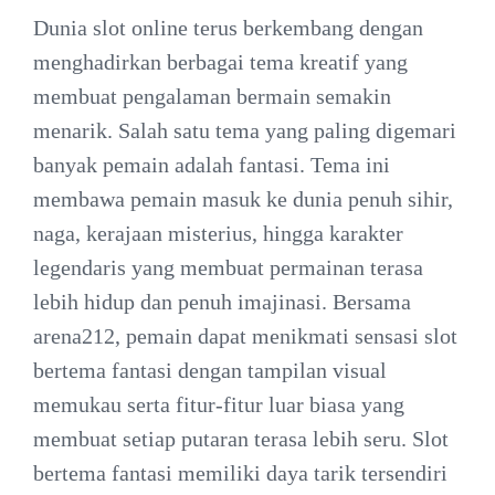
Dunia slot online terus berkembang dengan
menghadirkan berbagai tema kreatif yang
membuat pengalaman bermain semakin
menarik. Salah satu tema yang paling digemari
banyak pemain adalah fantasi. Tema ini
membawa pemain masuk ke dunia penuh sihir,
naga, kerajaan misterius, hingga karakter
legendaris yang membuat permainan terasa
lebih hidup dan penuh imajinasi. Bersama
arena212, pemain dapat menikmati sensasi slot
bertema fantasi dengan tampilan visual
memukau serta fitur-fitur luar biasa yang
membuat setiap putaran terasa lebih seru. Slot
bertema fantasi memiliki daya tarik tersendiri