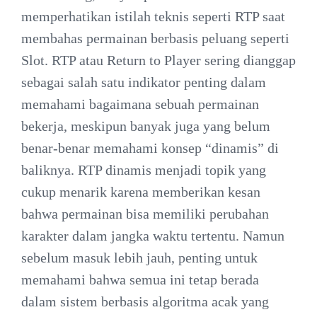
memperhatikan istilah teknis seperti RTP saat
membahas permainan berbasis peluang seperti
Slot. RTP atau Return to Player sering dianggap
sebagai salah satu indikator penting dalam
memahami bagaimana sebuah permainan
bekerja, meskipun banyak juga yang belum
benar-benar memahami konsep “dinamis” di
baliknya. RTP dinamis menjadi topik yang
cukup menarik karena memberikan kesan
bahwa permainan bisa memiliki perubahan
karakter dalam jangka waktu tertentu. Namun
sebelum masuk lebih jauh, penting untuk
memahami bahwa semua ini tetap berada
dalam sistem berbasis algoritma acak yang