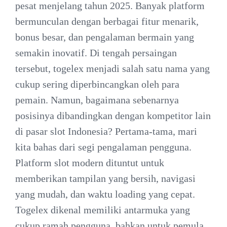
pesat menjelang tahun 2025. Banyak platform
bermunculan dengan berbagai fitur menarik,
bonus besar, dan pengalaman bermain yang
semakin inovatif. Di tengah persaingan
tersebut, togelex menjadi salah satu nama yang
cukup sering diperbincangkan oleh para
pemain. Namun, bagaimana sebenarnya
posisinya dibandingkan dengan kompetitor lain
di pasar slot Indonesia? Pertama-tama, mari
kita bahas dari segi pengalaman pengguna.
Platform slot modern dituntut untuk
memberikan tampilan yang bersih, navigasi
yang mudah, dan waktu loading yang cepat.
Togelex dikenal memiliki antarmuka yang
cukup ramah pengguna, bahkan untuk pemula