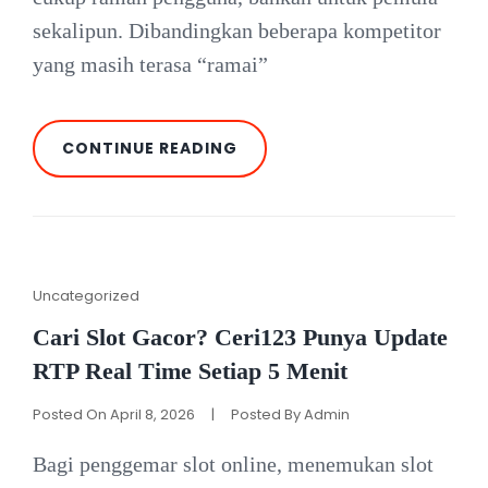
sekalipun. Dibandingkan beberapa kompetitor
yang masih terasa “ramai”
TOGELEX
CONTINUE READING
VS
KOMPETITOR:
SIAPA
YANG
LEBIH
UNGGUL
DI
Cat
Uncategorized
PASAR
Links
SLOT
Cari Slot Gacor? Ceri123 Punya Update
INDONESIA
RTP Real Time Setiap 5 Menit
2025?
Posted On
April 8, 2026
|
Posted By
Admin
Bagi penggemar slot online, menemukan slot