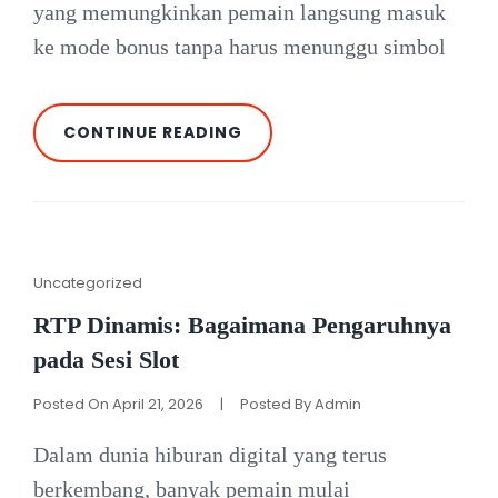
yang memungkinkan pemain langsung masuk
ke mode bonus tanpa harus menunggu simbol
TREN
CONTINUE READING
BUY
SPIN
HACKSAW
DI
KALANGAN
STREAMER
SLOT
Cat
Uncategorized
INDONESIA
Links
RTP Dinamis: Bagaimana Pengaruhnya
pada Sesi Slot
Posted On
April 21, 2026
|
Posted By
Admin
Dalam dunia hiburan digital yang terus
berkembang, banyak pemain mulai