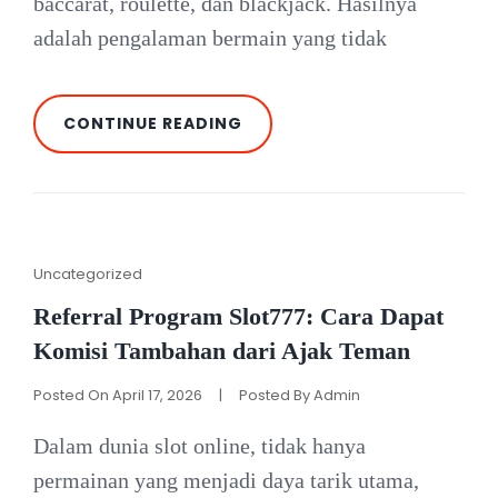
baccarat, roulette, dan blackjack. Hasilnya
adalah pengalaman bermain yang tidak
KESERUAN
CONTINUE READING
INTERAKSI
LIVE
DEALER
MG
LIVE
SPESIAL
MEMBER
Cat
Uncategorized
SLOTUP88
Links
Referral Program Slot777: Cara Dapat
Komisi Tambahan dari Ajak Teman
Posted On
April 17, 2026
|
Posted By
Admin
Dalam dunia slot online, tidak hanya
permainan yang menjadi daya tarik utama,