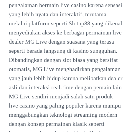
pengalaman bermain live casino karena sensasi
yang lebih nyata dan interaktif, terutama
melalui platform seperti Slotup88 yang dikenal
menyediakan akses ke berbagai permainan live
dealer MG Live dengan suasana yang terasa
seperti berada langsung di kasino sungguhan.
Dibandingkan dengan slot biasa yang bersifat
otomatis, MG Live menghadirkan pengalaman
yang jauh lebih hidup karena melibatkan dealer
asli dan interaksi real-time dengan pemain lain.
MG Live sendiri menjadi salah satu produk
live casino yang paling populer karena mampu
menggabungkan teknologi streaming modern
dengan konsep permainan klasik seperti