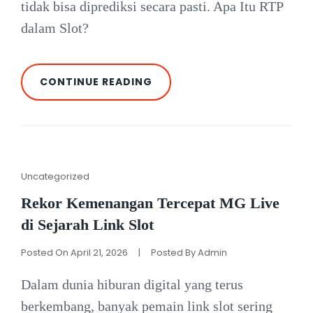
tidak bisa diprediksi secara pasti. Apa Itu RTP
dalam Slot?
RTP
CONTINUE READING
DINAMIS:
BAGAIMANA
PENGARUHNYA
PADA
SESI
SLOT
Cat
Uncategorized
Links
Rekor Kemenangan Tercepat MG Live
di Sejarah Link Slot
Posted On
April 21, 2026
|
Posted By
Admin
Dalam dunia hiburan digital yang terus
berkembang, banyak pemain link slot sering