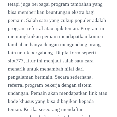
tetapi juga berbagai program tambahan yang
bisa memberikan keuntungan ekstra bagi
pemain. Salah satu yang cukup populer adalah
program referral atau ajak teman. Program ini
memungkinkan pemain mendapatkan komisi
tambahan hanya dengan mengundang orang
lain untuk bergabung. Di platform seperti
slot777, fitur ini menjadi salah satu cara
menarik untuk menambah nilai dari
pengalaman bermain. Secara sederhana,
referral program bekerja dengan sistem
undangan. Pemain akan mendapatkan link atau
kode khusus yang bisa dibagikan kepada
teman. Ketika seseorang mendaftar