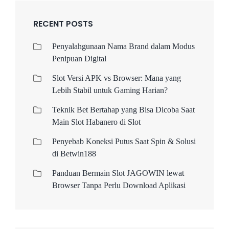
RECENT POSTS
Penyalahgunaan Nama Brand dalam Modus
Penipuan Digital
Slot Versi APK vs Browser: Mana yang
Lebih Stabil untuk Gaming Harian?
Teknik Bet Bertahap yang Bisa Dicoba Saat
Main Slot Habanero di Slot
Penyebab Koneksi Putus Saat Spin & Solusi
di Betwin188
Panduan Bermain Slot JAGOWIN lewat
Browser Tanpa Perlu Download Aplikasi