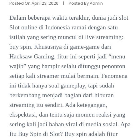
Posted On
April 23, 2026
|
Posted By
Admin
Dalam beberapa waktu terakhir, dunia judi slot
Slot online di Indonesia ramai dengan satu
istilah yang sering muncul di live streaming:
buy spin. Khususnya di game-game dari
Hacksaw Gaming, fitur ini seperti jadi “menu
wajib” yang hampir selalu ditunggu penonton
setiap kali streamer mulai bermain. Fenomena
ini tidak hanya soal gameplay, tapi sudah
berkembang menjadi bagian dari hiburan
streaming itu sendiri. Ada ketegangan,
ekspektasi, dan tentu saja momen reaksi yang
sering kali jadi bahan viral di media sosial. Apa
Itu Buy Spin di Slot? Buy spin adalah fitur