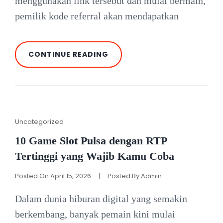
menggunakan link tersebut dan mulai bermain,
pemilik kode referral akan mendapatkan
REFERRAL
CONTINUE READING
PROGRAM
SLOT777:
CARA
DAPAT
KOMISI
TAMBAHAN
DARI
Cat
Uncategorized
AJAK
Links
TEMAN
10 Game Slot Pulsa dengan RTP
Tertinggi yang Wajib Kamu Coba
Posted On
April 15, 2026
|
Posted By
Admin
Dalam dunia hiburan digital yang semakin
berkembang, banyak pemain kini mulai