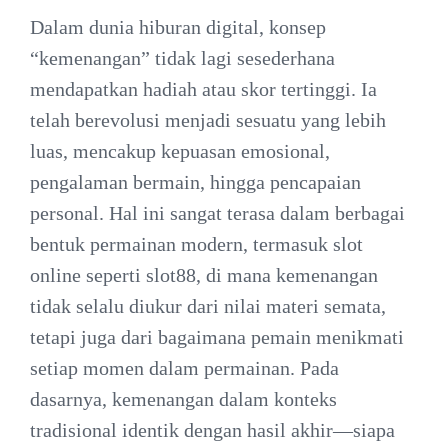
Dalam dunia hiburan digital, konsep
“kemenangan” tidak lagi sesederhana
mendapatkan hadiah atau skor tertinggi. Ia
telah berevolusi menjadi sesuatu yang lebih
luas, mencakup kepuasan emosional,
pengalaman bermain, hingga pencapaian
personal. Hal ini sangat terasa dalam berbagai
bentuk permainan modern, termasuk slot
online seperti slot88, di mana kemenangan
tidak selalu diukur dari nilai materi semata,
tetapi juga dari bagaimana pemain menikmati
setiap momen dalam permainan. Pada
dasarnya, kemenangan dalam konteks
tradisional identik dengan hasil akhir—siapa