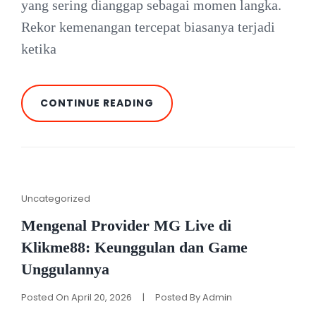
yang sering dianggap sebagai momen langka.
Rekor kemenangan tercepat biasanya terjadi
ketika
REKOR
CONTINUE READING
KEMENANGAN
TERCEPAT
MG
LIVE
DI
SEJARAH
LINK
Cat
Uncategorized
SLOT
Links
Mengenal Provider MG Live di
Klikme88: Keunggulan dan Game
Unggulannya
Posted On
April 20, 2026
|
Posted By
Admin