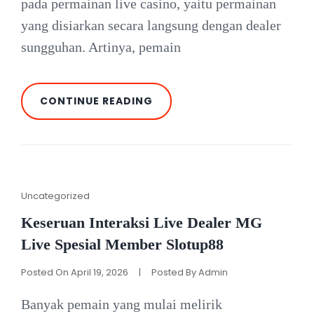
pada permainan live casino, yaitu permainan
yang disiarkan secara langsung dengan dealer
sungguhan. Artinya, pemain
MENGENAL
CONTINUE READING
PROVIDER
MG
LIVE
DI
KLIKME88:
KEUNGGULAN
DAN
Cat
Uncategorized
GAME
Links
UNGGULANNYA
Keseruan Interaksi Live Dealer MG
Live Spesial Member Slotup88
Posted On
April 19, 2026
|
Posted By
Admin
Banyak pemain yang mulai melirik