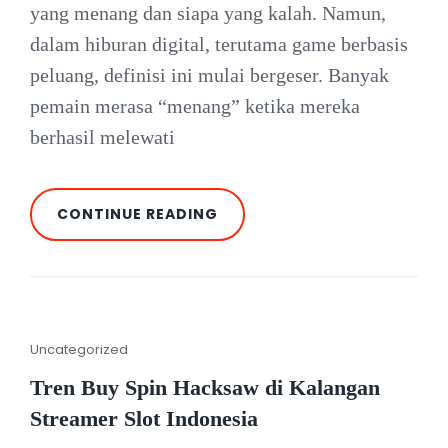
yang menang dan siapa yang kalah. Namun,
dalam hiburan digital, terutama game berbasis
peluang, definisi ini mulai bergeser. Banyak
pemain merasa “menang” ketika mereka
berhasil melewati
KONSEP
CONTINUE READING
“KEMENANGAN”
DALAM
KONTEKS
HIBURAN
DIGITAL
Cat
Uncategorized
Links
Tren Buy Spin Hacksaw di Kalangan
Streamer Slot Indonesia