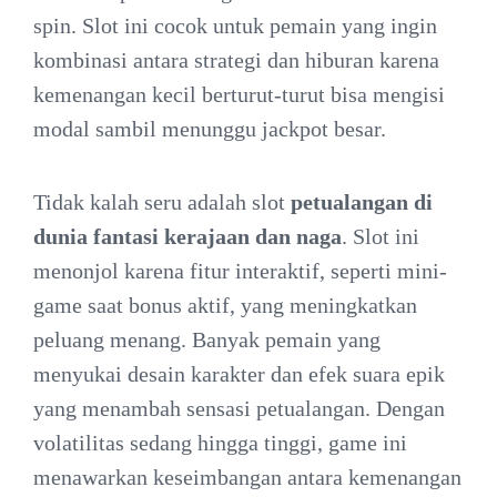
spin. Slot ini cocok untuk pemain yang ingin
kombinasi antara strategi dan hiburan karena
kemenangan kecil berturut-turut bisa mengisi
modal sambil menunggu jackpot besar.
Tidak kalah seru adalah slot
petualangan di
dunia fantasi kerajaan dan naga
. Slot ini
menonjol karena fitur interaktif, seperti mini-
game saat bonus aktif, yang meningkatkan
peluang menang. Banyak pemain yang
menyukai desain karakter dan efek suara epik
yang menambah sensasi petualangan. Dengan
volatilitas sedang hingga tinggi, game ini
menawarkan keseimbangan antara kemenangan