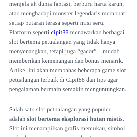
menjelajah dunia fantasi, berburu harta karun,
atau menghadapi monster legendaris membuat
setiap putaran terasa seperti misi seru.
Platform seperti
cipit88
menawarkan berbagai
slot bertema petualangan yang tidak hanya
menyenangkan, tetapi juga “gacor”—mudah
memberikan kemenangan dan bonus menarik.
Artikel ini akan membahas beberapa game slot
petualangan terbaik di Cipit88 dan tips agar
pengalaman bermain semakin menguntungkan.
Salah satu slot petualangan yang populer
adalah
slot bertema eksplorasi hutan mistis
.
Slot ini menampilkan grafis memukau, simbol