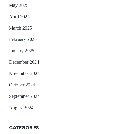
May 2025
April 2025
March 2025
February 2025
January 2025
December 2024
November 2024
October 2024
September 2024
August 2024
CATEGORIES