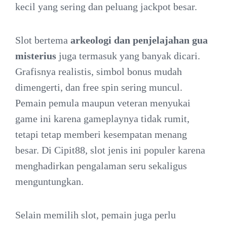
kecil yang sering dan peluang jackpot besar.
Slot bertema
arkeologi dan penjelajahan gua
misterius
juga termasuk yang banyak dicari.
Grafisnya realistis, simbol bonus mudah
dimengerti, dan free spin sering muncul.
Pemain pemula maupun veteran menyukai
game ini karena gameplaynya tidak rumit,
tetapi tetap memberi kesempatan menang
besar. Di Cipit88, slot jenis ini populer karena
menghadirkan pengalaman seru sekaligus
menguntungkan.
Selain memilih slot, pemain juga perlu