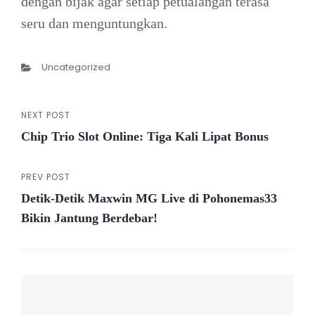
dengan bijak agar setiap petualangan terasa
seru dan menguntungkan.
Categories
Uncategorized
NEXT POST
Post
Next
Chip Trio Slot Online: Tiga Kali Lipat Bonus
Post
navigation
PREV POST
Previous
Detik-Detik Maxwin MG Live di Pohonemas33
Post
Bikin Jantung Berdebar!