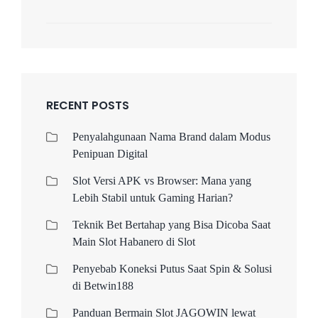
RECENT POSTS
Penyalahgunaan Nama Brand dalam Modus
Penipuan Digital
Slot Versi APK vs Browser: Mana yang
Lebih Stabil untuk Gaming Harian?
Teknik Bet Bertahap yang Bisa Dicoba Saat
Main Slot Habanero di Slot
Penyebab Koneksi Putus Saat Spin & Solusi
di Betwin188
Panduan Bermain Slot JAGOWIN lewat