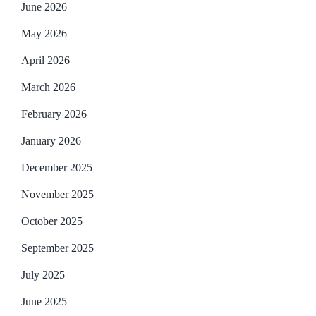
June 2026
May 2026
April 2026
March 2026
February 2026
January 2026
December 2025
November 2025
October 2025
September 2025
July 2025
June 2025