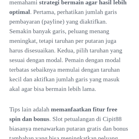
memahami
strategi bermain agar hasil lebih
optimal
. Pertama, perhatikan jumlah garis
pembayaran (payline) yang diaktifkan.
Semakin banyak garis, peluang menang
meningkat, tetapi taruhan per putaran juga
harus disesuaikan. Kedua, pilih taruhan yang
sesuai dengan modal. Pemain dengan modal
terbatas sebaiknya memulai dengan taruhan
kecil dan aktifkan jumlah garis yang masuk
akal agar bisa bermain lebih lama.
Tips lain adalah
memanfaatkan fitur free
spin dan bonus
. Slot petualangan di Cipit88
biasanya menawarkan putaran gratis dan bonus
tambahan yang bisa meningkatkan peluang