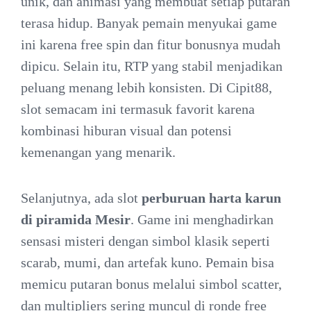
unik, dan animasi yang membuat setiap putaran
terasa hidup. Banyak pemain menyukai game
ini karena free spin dan fitur bonusnya mudah
dipicu. Selain itu, RTP yang stabil menjadikan
peluang menang lebih konsisten. Di Cipit88,
slot semacam ini termasuk favorit karena
kombinasi hiburan visual dan potensi
kemenangan yang menarik.
Selanjutnya, ada slot
perburuan harta karun
di piramida Mesir
. Game ini menghadirkan
sensasi misteri dengan simbol klasik seperti
scarab, mumi, dan artefak kuno. Pemain bisa
memicu putaran bonus melalui simbol scatter,
dan multipliers sering muncul di ronde free