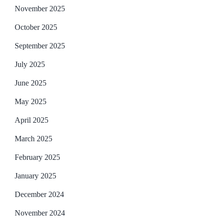
November 2025
October 2025
September 2025
July 2025
June 2025
May 2025
April 2025
March 2025
February 2025
January 2025
December 2024
November 2024