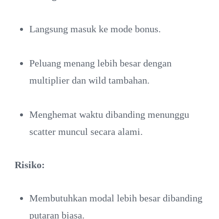
Langsung masuk ke mode bonus.
Peluang menang lebih besar dengan
multiplier dan wild tambahan.
Menghemat waktu dibanding menunggu
scatter muncul secara alami.
Risiko:
Membutuhkan modal lebih besar dibanding
putaran biasa.