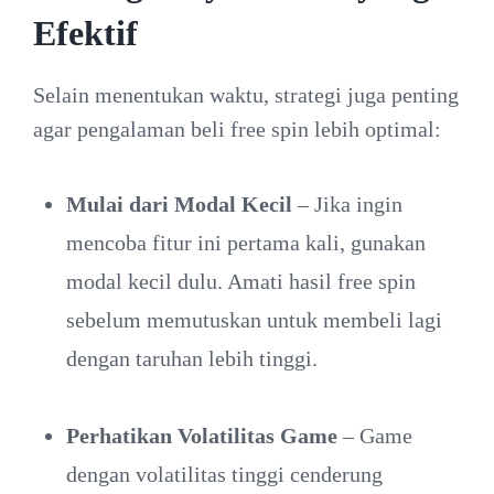
Efektif
Selain menentukan waktu, strategi juga penting
agar pengalaman beli free spin lebih optimal:
Mulai dari Modal Kecil
– Jika ingin
mencoba fitur ini pertama kali, gunakan
modal kecil dulu. Amati hasil free spin
sebelum memutuskan untuk membeli lagi
dengan taruhan lebih tinggi.
Perhatikan Volatilitas Game
– Game
dengan volatilitas tinggi cenderung