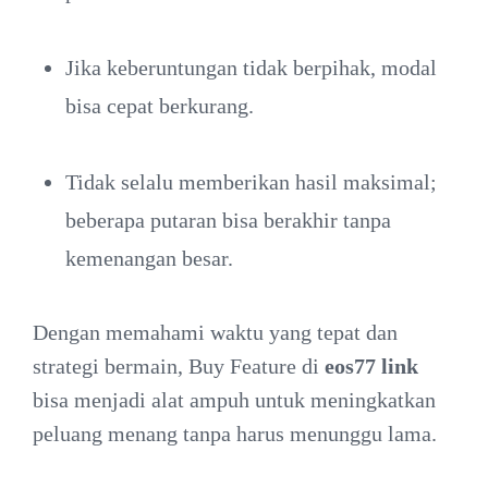
Jika keberuntungan tidak berpihak, modal
bisa cepat berkurang.
Tidak selalu memberikan hasil maksimal;
beberapa putaran bisa berakhir tanpa
kemenangan besar.
Dengan memahami waktu yang tepat dan
strategi bermain, Buy Feature di
eos77 link
bisa menjadi alat ampuh untuk meningkatkan
peluang menang tanpa harus menunggu lama.