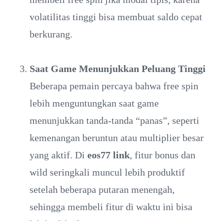
volatilitas tinggi bisa membuat saldo cepat
berkurang.
Saat Game Menunjukkan Peluang Tinggi
Beberapa pemain percaya bahwa free spin
lebih menguntungkan saat game
menunjukkan tanda-tanda “panas”, seperti
kemenangan beruntun atau multiplier besar
yang aktif. Di
eos77 link
, fitur bonus dan
wild seringkali muncul lebih produktif
setelah beberapa putaran menengah,
sehingga membeli fitur di waktu ini bisa