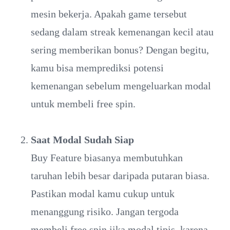
mesin bekerja. Apakah game tersebut
sedang dalam streak kemenangan kecil atau
sering memberikan bonus? Dengan begitu,
kamu bisa memprediksi potensi
kemenangan sebelum mengeluarkan modal
untuk membeli free spin.
Saat Modal Sudah Siap
Buy Feature biasanya membutuhkan
taruhan lebih besar daripada putaran biasa.
Pastikan modal kamu cukup untuk
menanggung risiko. Jangan tergoda
membeli free spin jika modal tipis, karena