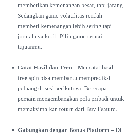
memberikan kemenangan besar, tapi jarang.
Sedangkan game volatilitas rendah
memberi kemenangan lebih sering tapi
jumlahnya kecil. Pilih game sesuai
tujuanmu.
Catat Hasil dan Tren
– Mencatat hasil
free spin bisa membantu memprediksi
peluang di sesi berikutnya. Beberapa
pemain mengembangkan pola pribadi untuk
memaksimalkan return dari Buy Feature.
Gabungkan dengan Bonus Platform
– Di