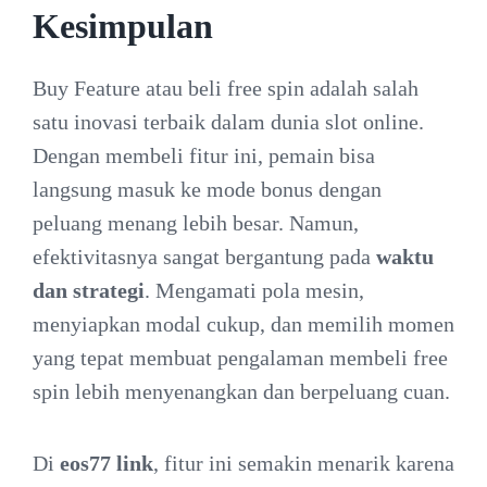
Kesimpulan
Buy Feature atau beli free spin adalah salah
satu inovasi terbaik dalam dunia slot online.
Dengan membeli fitur ini, pemain bisa
langsung masuk ke mode bonus dengan
peluang menang lebih besar. Namun,
efektivitasnya sangat bergantung pada
waktu
dan strategi
. Mengamati pola mesin,
menyiapkan modal cukup, dan memilih momen
yang tepat membuat pengalaman membeli free
spin lebih menyenangkan dan berpeluang cuan.
Di
eos77 link
, fitur ini semakin menarik karena