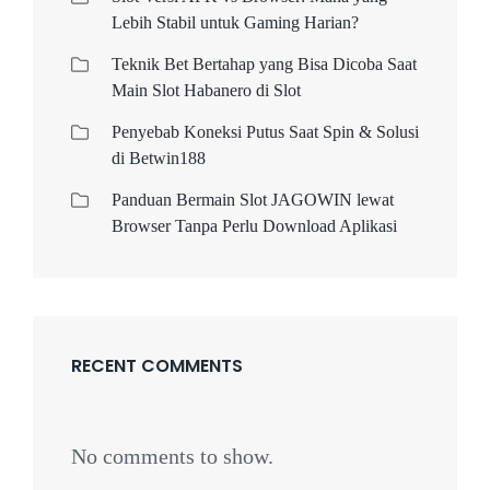
Lebih Stabil untuk Gaming Harian?
Teknik Bet Bertahap yang Bisa Dicoba Saat
Main Slot Habanero di Slot
Penyebab Koneksi Putus Saat Spin & Solusi
di Betwin188
Panduan Bermain Slot JAGOWIN lewat
Browser Tanpa Perlu Download Aplikasi
RECENT COMMENTS
No comments to show.