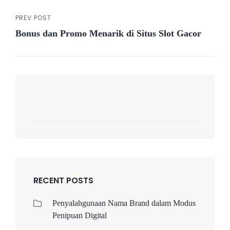
PREV POST
Previous
Bonus dan Promo Menarik di Situs Slot Gacor
Post
RECENT POSTS
Penyalahgunaan Nama Brand dalam Modus
Penipuan Digital