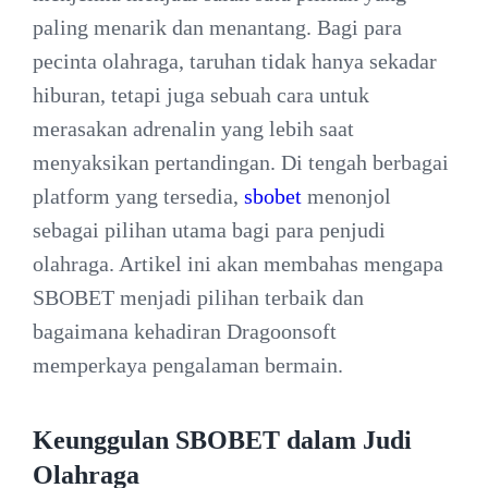
paling menarik dan menantang. Bagi para
pecinta olahraga, taruhan tidak hanya sekadar
hiburan, tetapi juga sebuah cara untuk
merasakan adrenalin yang lebih saat
menyaksikan pertandingan. Di tengah berbagai
platform yang tersedia,
sbobet
menonjol
sebagai pilihan utama bagi para penjudi
olahraga. Artikel ini akan membahas mengapa
SBOBET menjadi pilihan terbaik dan
bagaimana kehadiran Dragoonsoft
memperkaya pengalaman bermain.
Keunggulan SBOBET dalam Judi
Olahraga