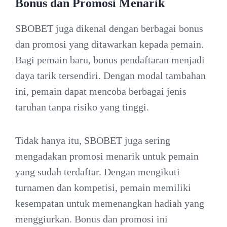
Bonus dan Promosi Menarik
SBOBET juga dikenal dengan berbagai bonus
dan promosi yang ditawarkan kepada pemain.
Bagi pemain baru, bonus pendaftaran menjadi
daya tarik tersendiri. Dengan modal tambahan
ini, pemain dapat mencoba berbagai jenis
taruhan tanpa risiko yang tinggi.
Tidak hanya itu, SBOBET juga sering
mengadakan promosi menarik untuk pemain
yang sudah terdaftar. Dengan mengikuti
turnamen dan kompetisi, pemain memiliki
kesempatan untuk memenangkan hadiah yang
menggiurkan. Bonus dan promosi ini