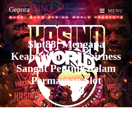
Gepnra
MENU
Slot88: Mengapa
Keamanan dan Fairness
Sangat Penting dalam
Permainan
Slot