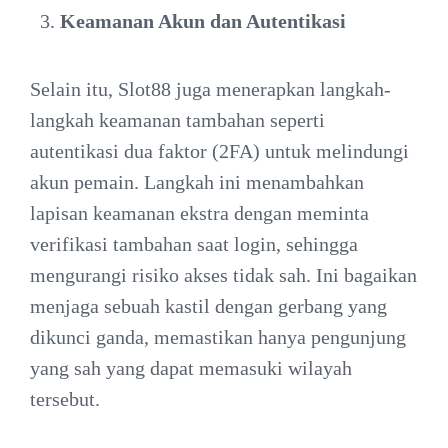
Keamanan Akun dan Autentikasi
Selain itu, Slot88 juga menerapkan langkah-
langkah keamanan tambahan seperti
autentikasi dua faktor (2FA) untuk melindungi
akun pemain. Langkah ini menambahkan
lapisan keamanan ekstra dengan meminta
verifikasi tambahan saat login, sehingga
mengurangi risiko akses tidak sah. Ini bagaikan
menjaga sebuah kastil dengan gerbang yang
dikunci ganda, memastikan hanya pengunjung
yang sah yang dapat memasuki wilayah
tersebut.