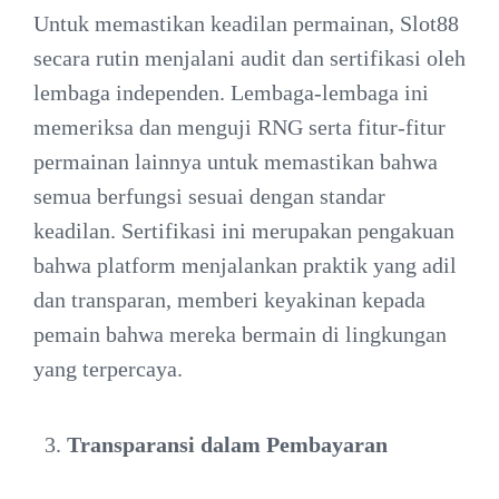
Untuk memastikan keadilan permainan, Slot88
secara rutin menjalani audit dan sertifikasi oleh
lembaga independen. Lembaga-lembaga ini
memeriksa dan menguji RNG serta fitur-fitur
permainan lainnya untuk memastikan bahwa
semua berfungsi sesuai dengan standar
keadilan. Sertifikasi ini merupakan pengakuan
bahwa platform menjalankan praktik yang adil
dan transparan, memberi keyakinan kepada
pemain bahwa mereka bermain di lingkungan
yang terpercaya.
Transparansi dalam Pembayaran