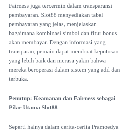
Fairness juga tercermin dalam transparansi
pembayaran. Slot88 menyediakan tabel
pembayaran yang jelas, menjelaskan
bagaimana kombinasi simbol dan fitur bonus
akan membayar. Dengan informasi yang
transparan, pemain dapat membuat keputusan
yang lebih baik dan merasa yakin bahwa
mereka beroperasi dalam sistem yang adil dan
terbuka.
Penutup: Keamanan dan Fairness sebagai
Pilar Utama Slot88
Seperti halnya dalam cerita-cerita Pramoedya