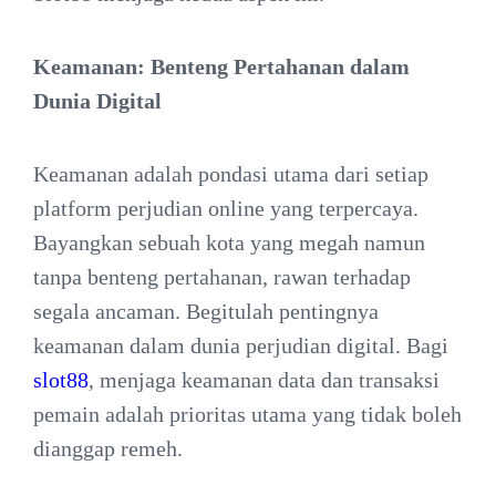
Keamanan: Benteng Pertahanan dalam
Dunia Digital
Keamanan adalah pondasi utama dari setiap
platform perjudian online yang terpercaya.
Bayangkan sebuah kota yang megah namun
tanpa benteng pertahanan, rawan terhadap
segala ancaman. Begitulah pentingnya
keamanan dalam dunia perjudian digital. Bagi
slot88
, menjaga keamanan data dan transaksi
pemain adalah prioritas utama yang tidak boleh
dianggap remeh.