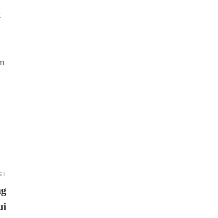
k
am
ST
ng
ui