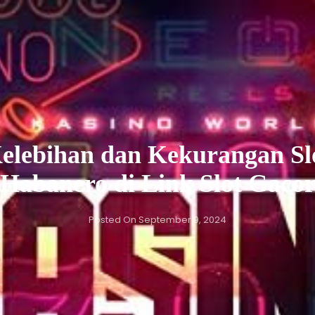
elebihan dan Kekurangan Sl
Habanero di Link Slot
Gaco
Posted On
September 9, 2024