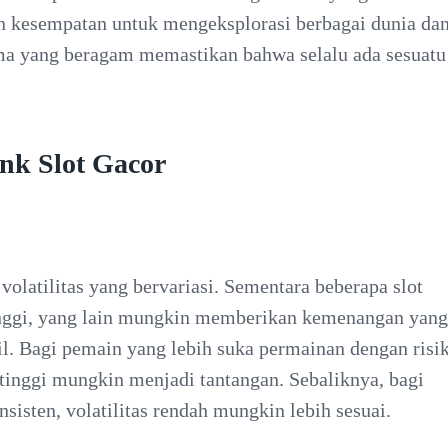
an kesempatan untuk mengeksplorasi berbagai dunia da
tema yang beragam memastikan bahwa selalu ada sesuatu
nk Slot Gacor
volatilitas yang bervariasi. Sementara beberapa slot
nggi, yang lain mungkin memberikan kemenangan yang
cil. Bagi pemain yang lebih suka permainan dengan risi
s tinggi mungkin menjadi tantangan. Sebaliknya, bagi
isten, volatilitas rendah mungkin lebih sesuai.