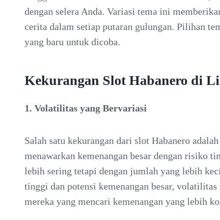
dengan selera Anda. Variasi tema ini memberik
cerita dalam setiap putaran gulungan. Pilihan 
yang baru untuk dicoba.
Kekurangan Slot Habanero di Li
1. Volatilitas yang Bervariasi
Salah satu kekurangan dari slot Habanero adalah 
menawarkan kemenangan besar dengan risiko ti
lebih sering tetapi dengan jumlah yang lebih ke
tinggi dan potensi kemenangan besar, volatilita
mereka yang mencari kemenangan yang lebih kons