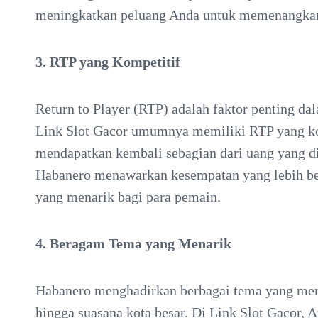
meningkatkan peluang Anda untuk memenangkan
3. RTP yang Kompetitif
Return to Player (RTP) adalah faktor penting dal
Link Slot Gacor umumnya memiliki RTP yang kom
mendapatkan kembali sebagian dari uang yang di
Habanero menawarkan kesempatan yang lebih be
yang menarik bagi para pemain.
4. Beragam Tema yang Menarik
Habanero menghadirkan berbagai tema yang menar
hingga suasana kota besar. Di Link Slot Gacor,