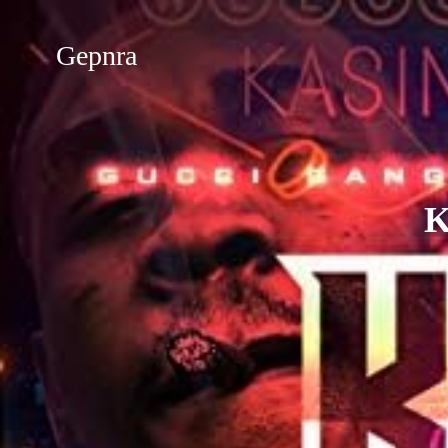
Gepnra
K