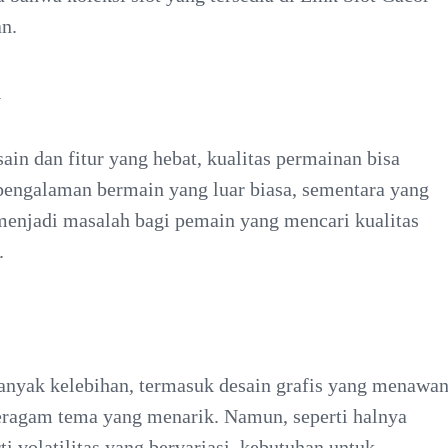
n.
n
n dan fitur yang hebat, kualitas permainan bisa
pengalaman bermain yang luar biasa, sementara yang
menjadi masalah bagi pemain yang mencari kualitas
.
anyak kelebihan, termasuk desain grafis yang menawan
 beragam tema yang menarik. Namun, seperti halnya
ti volatilitas yang bervariasi, kebutuhan untuk