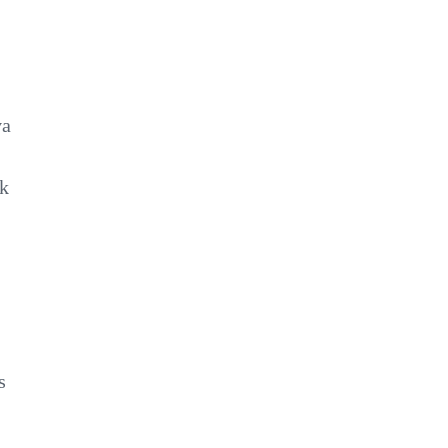
va
ak
s