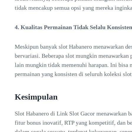
tidak mencakup semua opsi yang mereka inginka
4. Kualitas Permainan Tidak Selalu Konsiste
Meskipun banyak slot Habanero menawarkan desai
bervariasi. Beberapa slot mungkin menawarkan 
lain mungkin tidak memenuhi harapan. Ini bisa 
permainan yang konsisten di seluruh koleksi slot
Kesimpulan
Slot Habanero di Link Slot Gacor menawarkan b
fitur bonus inovatif, RTP yang kompetitif, dan
dalam segala sesuatu, terdapat kekurangan, seper