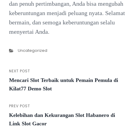
dan penuh pertimbangan, Anda bisa mengubah
keberuntungan menjadi peluang nyata. Selamat
bermain, dan semoga keberuntungan selalu
menyertai Anda.
Categories
Uncategorized
NEXT POST
Post
Next
Mencari Slot Terbaik untuk Pemain Pemula di
Post
navigation
Kilat77 Demo Slot
PREV POST
Previous
Kelebihan dan Kekurangan Slot Habanero di
Post
Link Slot Gacor