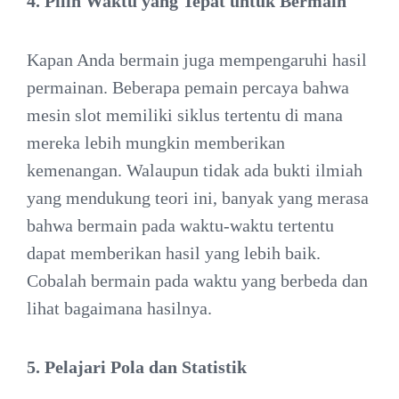
4. Pilih Waktu yang Tepat untuk Bermain
Kapan Anda bermain juga mempengaruhi hasil
permainan. Beberapa pemain percaya bahwa
mesin slot memiliki siklus tertentu di mana
mereka lebih mungkin memberikan
kemenangan. Walaupun tidak ada bukti ilmiah
yang mendukung teori ini, banyak yang merasa
bahwa bermain pada waktu-waktu tertentu
dapat memberikan hasil yang lebih baik.
Cobalah bermain pada waktu yang berbeda dan
lihat bagaimana hasilnya.
5. Pelajari Pola dan Statistik