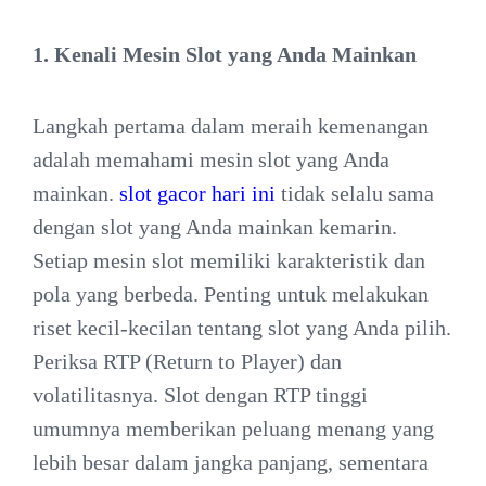
1. Kenali Mesin Slot yang Anda Mainkan
Langkah pertama dalam meraih kemenangan
adalah memahami mesin slot yang Anda
mainkan.
slot gacor hari ini
tidak selalu sama
dengan slot yang Anda mainkan kemarin.
Setiap mesin slot memiliki karakteristik dan
pola yang berbeda. Penting untuk melakukan
riset kecil-kecilan tentang slot yang Anda pilih.
Periksa RTP (Return to Player) dan
volatilitasnya. Slot dengan RTP tinggi
umumnya memberikan peluang menang yang
lebih besar dalam jangka panjang, sementara